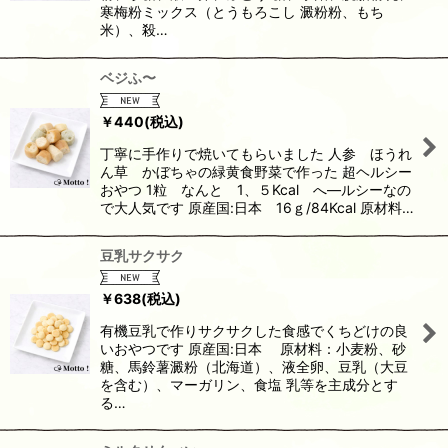
寒梅粉ミックス（とうもろこし 澱粉粉、もち
米）、殺…
ベジふ〜
￥
440
(税込)
丁寧に手作りで焼いてもらいました 人参 ほうれ
ん草 かぼちゃの緑黄食野菜で作った 超ヘルシー
おやつ 1粒 なんと 1、５Kcal へ―ルシーなの
で大人気です 原産国:日本 16ｇ/84Kcal 原材料…
豆乳サクサク
￥
638
(税込)
有機豆乳で作りサクサクした食感でくちどけの良
いおやつです 原産国:日本 原材料：小麦粉、砂
糖、馬鈴薯澱粉（北海道）、液全卵、豆乳（大豆
を含む）、マーガリン、食塩 乳等を主成分とす
る…