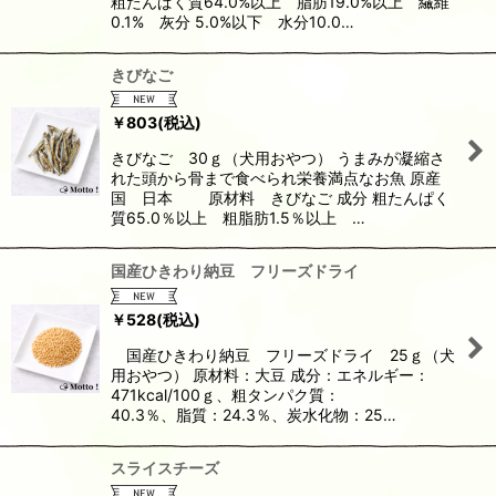
粗たんぱく質64.0%以上 脂肪19.0%以上 繊維
0.1% 灰分 5.0%以下 水分10.0…
きびなご
￥
803
(税込)
きびなご 30ｇ（犬用おやつ） うまみが凝縮さ
れた頭から骨まで食べられ栄養満点なお魚 原産
国 日本 原材料 きびなご 成分 粗たんぱく
質65.0％以上 粗脂肪1.5％以上 …
国産ひきわり納豆 フリーズドライ
￥
528
(税込)
国産ひきわり納豆 フリーズドライ 25ｇ（犬
用おやつ） 原材料：大豆 成分：エネルギー：
471kcal/100ｇ、粗タンパク質：
40.3％、脂質：24.3％、炭水化物：25…
スライスチーズ