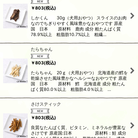
￥
803
(税込)
しかくん 30g（犬用おやつ） スライスのお肉
なのでちぎりやすく風味豊かなおやつです 原産
国 日本 原材料 鹿肉 成分 粗たんぱく質
78.9%以上 粗脂肪10.7%以上 粗繊…
たらちゃん
￥
803
(税込)
たらちゃん 20ｇ（犬用おやつ） 北海道産の鱈を
乾燥させた風味豊かなヘルシーなおやつです 原産
国 日本 原材料 鱈 北海道産 成分 粗たん
ぱく質80.0％以上 粗脂肪4.0％以上 …
さけスティック
￥
803
(税込)
良質なたんぱく質、ビタミン、ミネラルが豊富な
さけです 原産国:日本 原材料：鮭 成分