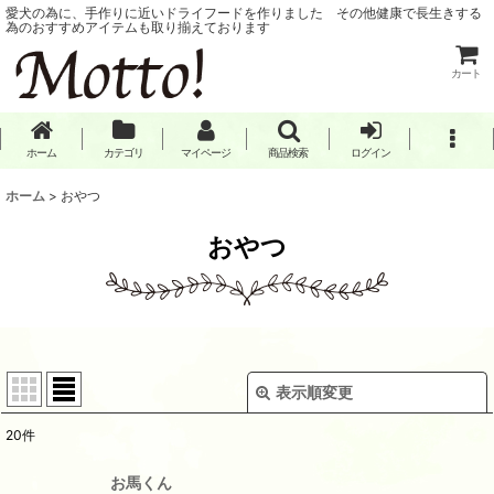
愛犬の為に、手作りに近いドライフードを作りました その他健康で長生きする
為のおすすめアイテムも取り揃えております
カート
ホーム
カテゴリ
マイページ
商品検索
ログイン
ホーム
>
おやつ
おやつ
表示順変更
閉じる
20
件
サブカテゴリ
:
お馬くん