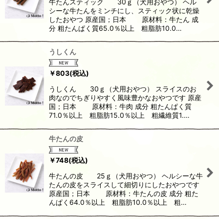
牛たんスティック 30ｇ（犬用おやつ） ヘル
シーな牛たんをミンチにし、スティック状に乾燥
したおやつ 原産国；日本 原材料：牛たん 成
分 粗たんぱく質65.0％以上 粗脂肪10.0…
うしくん
￥
803
(税込)
うしくん 30ｇ（犬用おやつ） スライスのお
肉なのでちぎりやすく風味豊かなおやつです 原産
国；日本 原材料：牛肉 成分 粗たんぱく質
71.0％以上 粗脂肪15.0％以上 粗繊維質1.…
牛たんの皮
￥
748
(税込)
牛たんの皮 25ｇ（犬用おやつ） ヘルシーな牛
たんの皮をスライスして細切りにしたおやつです
原産国；日本 原材料：牛たんの皮 成分 粗た
んぱく64.0％以上 粗脂肪10.0％以上 粗…