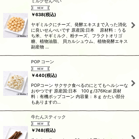
ミルクせんべい
￥
638
(税込)
ヤギミルクにチーズ、発酵エキスまで入った消化
に良いせんべいです 原産国:日本 原材料：うる
ち米、ヤギミルク、粉チーズ、フラクトオリゴ
糖、植物油脂、 貝カルシュウム、植物発酵エキス
副産物 …
POP コーン
￥
440
(税込)
POPコーン サクサク食べるのにとてもヘルシーな
おやつです 原産国:日本 100ｇ/376Kcal 原材
料：有機ポップコーン 内容量：８ｇ かたい部分
もありますの…
牛たんスティック
￥
748
(税込)