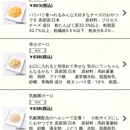
￥
803
(税込)
パリパリ食べれるみんな大好きなチーズのおやつ
です 原産国:日本 原材料：プロセス
チーズ 成分 粗たんぱく質32.3%以上、粗脂質
42.7％以上、粗繊維0.5％以下、粗灰分8.3％…
幸せボーロ
￥
638
(税込)
お口に入れると頬張れて幸せな 気分にワンちゃん
もなるかも！ 原産国:日本 原材料：馬鈴薯澱
粉、鶏卵、ブドウ糖、 麦芽糖水飴、脱脂粉乳、
砂糖、寒梅粉 成分 粗タンパク質：1.6％ 粗脂…
乳酸菌ボーロ
￥
638
(税込)
乳酸菌配合のヘルシーで定番！ 小粒サイズにし
たおやつです 原産国:日本 原材料：馬鈴薯澱粉
粉、砂糖、液全卵、ぶどう 糖、水飴、脱脂粉乳、