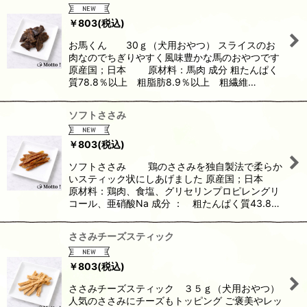
表示数
:
￥
803
(税込)
お馬くん 30ｇ（犬用おやつ） スライスのお
並び順
:
肉なのでちぎりやすく風味豊かな馬のおやつです
原産国；日本 原材料：馬肉 成分 粗たんぱく
質78.8％以上 粗脂肪8.9％以上 粗繊維…
絞り込む
ソフトささみ
￥
803
(税込)
ソフトささみ 鶏のささみを独自製法で柔らか
いスティック状にしあげました 原産国；日本
原材料：鶏肉、食塩、グリセリンプロピレングリ
コール、亜硝酸Na 成分 ： 粗たんぱく質43.8…
ささみチーズスティック
￥
803
(税込)
ささみチーズスティック ３５ｇ（犬用おやつ）
人気のささみにチーズもトッピング ご褒美やレッ