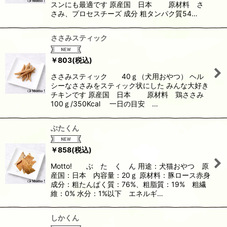
スンにも最適です 原産国 日本 原材料 さ
さみ、プロセスチーズ 成分 粗タンパク質54…
ささみスティック
￥
803
(税込)
ささみスティック 40ｇ（犬用おやつ） ヘル
シーなささみをスティック状にした みんな大好き
チキンです 原産国 日本 原材料 鶏ささみ
100ｇ/350Kcal 一日の目安 …
ぶたくん
￥
858
(税込)
Motto! ぶ た く ん 用途：犬猫おやつ 原
産国：日本 内容量：20ｇ 原材料：豚ロース赤身
成分：粗たんぱく質：76%、粗脂質：19% 粗繊
維：0% 水分：1%以下 エネルギ…
しかくん