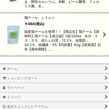
ま、卵殻カルシウム、米麩、ビール酵母、フェカ
リス菌、水…
鶏テール レトルト
￥
484
(税込)
国産鶏テールを使用！！【商品名】鶏テール【原
材料】鶏テール【成分値】1袋/224㎉ 水分：５
３．５％、祖たん白質：12.3％、祖脂肪：
34.2％、祖繊維：0%【内容量】60g【原産国】日
本【賞味期限】…
ホーム
ショッピングカート
マイページ
トリーツ
最近チェックしたアイテム