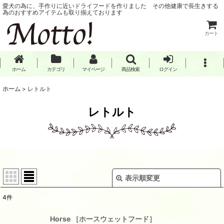
愛犬の為に、手作りに近いドライフードを作りました その他健康で長生きする
為のおすすめアイテムも取り揃えております
カート
ホーム
カテゴリ
マイページ
商品検索
ログイン
ホーム
>
レトルト
レトルト
表示順変更
閉じる
4
件
表示数
:
Horse ［ホースウェットフード］