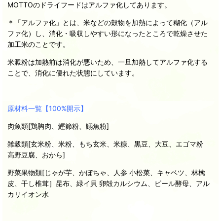
MOTTOのドライフードはアルファ化してあります。
＊「アルファ化」とは、米などの穀物を加熱によって糊化（アル
ファ化）し、消化・吸収しやすい形になったところで乾燥させた
加工米のことです。
米澱粉は加熱前は消化が悪いため、一旦加熱してアルファ化する
ことで、消化に優れた状態にしています。
原材料一覧【100%開示】
肉魚類[鶏胸肉、鰹節粉、鰯魚粉]
雑穀類[玄米粉、米粉、もち玄米、米糠、黒豆、大豆、エゴマ粉
高野豆腐、おから]
野菜果物類[じゃが芋、かぼちゃ、人参 小松菜、キャベツ、林檎
皮、干し椎茸］昆布、緑イ貝 卵殻カルシウム、ビール酵母、アル
カリイオン水