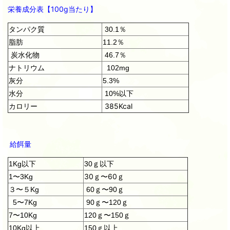
栄養成分表【100g当たり】
タンパク質
30.1％
脂肪
11.2％
炭水化物
46.7％
ナトリウム
102mg
灰分
5.3%
水分
10%以下
カロリー
385Kcal
給餌量
1Kg以下
30ｇ以下
30ｇ〜60ｇ
1〜3Kg
３〜５Kg
60ｇ〜90ｇ
5〜7Kg
90ｇ〜120ｇ
7〜10Kg
120ｇ〜150ｇ
10Kg以上
150ｇ以上